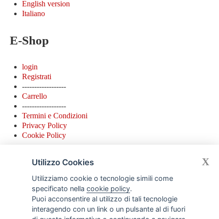
English version
Italiano
E-Shop
login
Registrati
------------------
Carrello
------------------
Termini e Condizioni
Privacy Policy
Cookie Policy
Contatti
X
Utilizzo Cookies
Utilizziamo cookie o tecnologie simili come
specificato nella
cookie policy
.
Detto Pietro Store
Via Lazzaro Palazzi 19 ( ingresso da Via Settala 5) - 20124 -
Puoi acconsentire al utilizzo di tali tecnologie
Milano - Italy
interagendo con un link o un pulsante al di fuori
Apertura nuova sede dal 15 giugno 2018 Orari apertura: Lun.