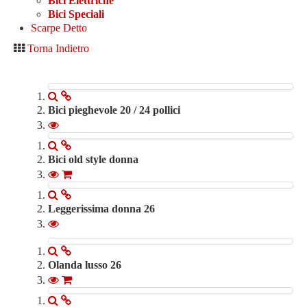
Bici Elettriche
Bici Elettriche
Bici Speciali
Bici Speciali
Scarpe Detto
Accessori
Torna Indietro
Scarpe Detto
Contatti
0
Bici pieghevole 20 / 24 pollici
280.00 €
Bici old style donna
750.00 €
Leggerissima donna 26
390.00 €
Olanda lusso 26
350.00 €