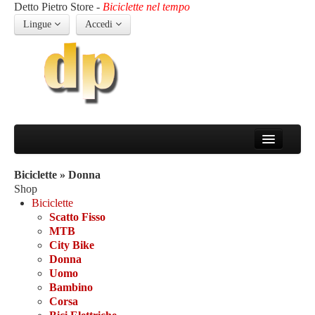
Detto Pietro Store -
Biciclette nel tempo
Lingue
Accedi
Home
Azienda
Biciclette » Donna
Un po´ di storia
Shop
Chi siamo
Biciclette
Biciclette
Scatto Fisso
Scatto Fisso
MTB
MTB
City Bike
City Bike
Donna
Donna
Uomo
Uomo
Bambino
Bambino
Corsa
Corsa